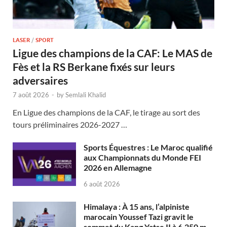
LASER
/
SPORT
Ligue des champions de la CAF: Le MAS de
Fès et la RS Berkane fixés sur leurs
adversaires
7 août 2026
-
by
Semlali Khalid
En Ligue des champions de la CAF, le tirage au sort des
tours préliminaires 2026-2027 …
Sports Équestres : Le Maroc qualifié
aux Championnats du Monde FEI
2026 en Allemagne
6 août 2026
Himalaya : À 15 ans, l’alpiniste
marocain Youssef Tazi gravit le
sommet du Kang Yatse II à 6.250 m