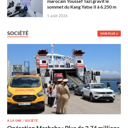
marocain Youssef Tazi gravit le
sommet du Kang Yatse II à 6.250 m
5 août 2026
SOCIÉTÉ
VOIR PLUS
A LA UNE
/
SOCIÉTÉ
Opération Marhaba : Plus de 2,74 millions