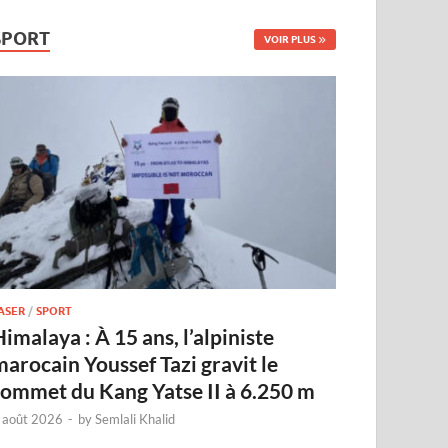
SPORT
VOIR PLUS
ASER
/
SPORT
imalaya : À 15 ans, l’alpiniste
marocain Youssef Tazi gravit le
sommet du Kang Yatse II à 6.250 m
 août 2026
-
by
Semlali Khalid