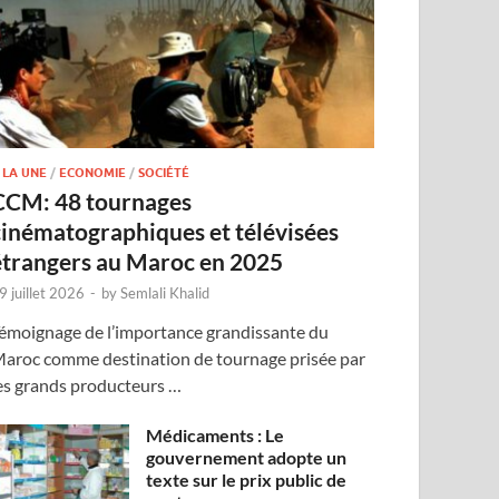
 LA UNE
/
ECONOMIE
/
SOCIÉTÉ
CCM: 48 tournages
cinématographiques et télévisées
étrangers au Maroc en 2025
9 juillet 2026
-
by
Semlali Khalid
émoignage de l’importance grandissante du
aroc comme destination de tournage prisée par
es grands producteurs …
Médicaments : Le
gouvernement adopte un
texte sur le prix public de