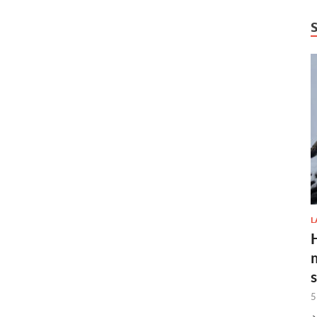
L
H
5