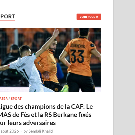
SPORT
VOIR PLUS
ASER
/
SPORT
Ligue des champions de la CAF: Le
MAS de Fès et la RS Berkane fixés
sur leurs adversaires
 août 2026
-
by
Semlali Khalid