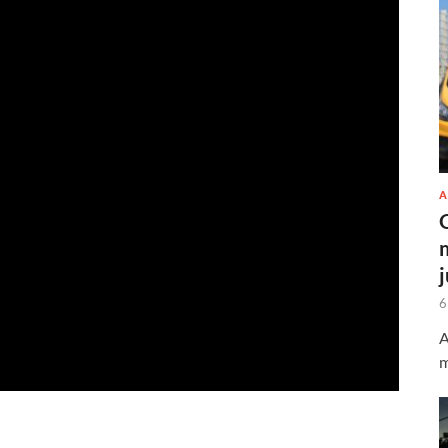
A
6
A
m