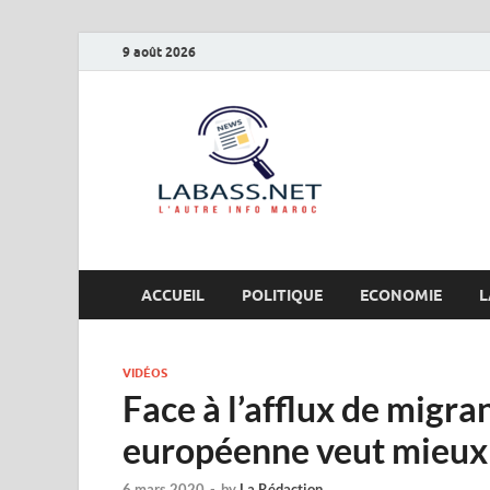
9 août 2026
Labas
L’autre info Maro
ACCUEIL
POLITIQUE
ECONOMIE
L
VIDÉOS
Face à l’afflux de migra
européenne veut mieux 
6 mars 2020
-
by
La Rédaction