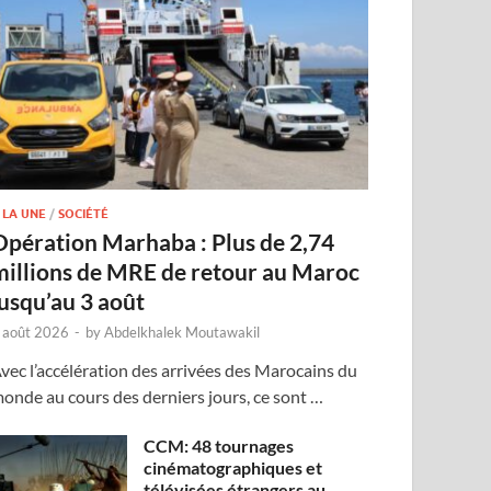
 LA UNE
/
SOCIÉTÉ
Opération Marhaba : Plus de 2,74
millions de MRE de retour au Maroc
jusqu’au 3 août
 août 2026
-
by
Abdelkhalek Moutawakil
vec l’accélération des arrivées des Marocains du
onde au cours des derniers jours, ce sont …
CCM: 48 tournages
cinématographiques et
télévisées étrangers au