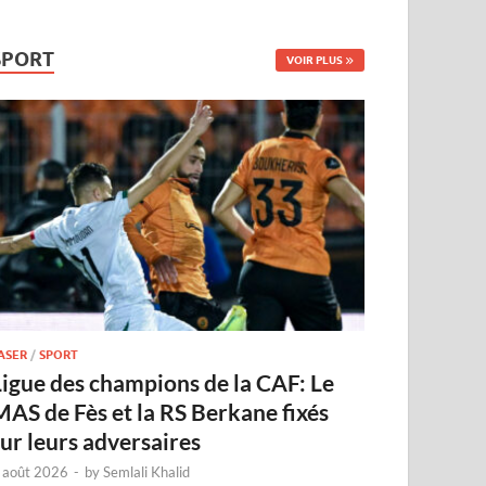
SPORT
VOIR PLUS
ASER
/
SPORT
Ligue des champions de la CAF: Le
MAS de Fès et la RS Berkane fixés
sur leurs adversaires
 août 2026
-
by
Semlali Khalid