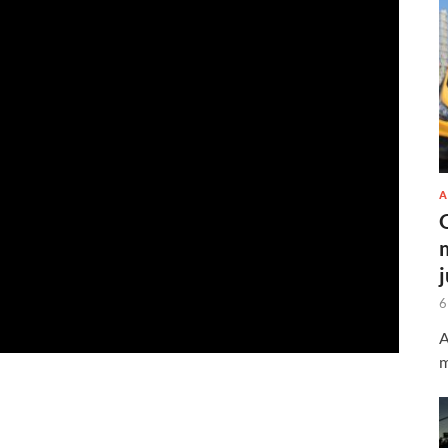
A
6
A
m