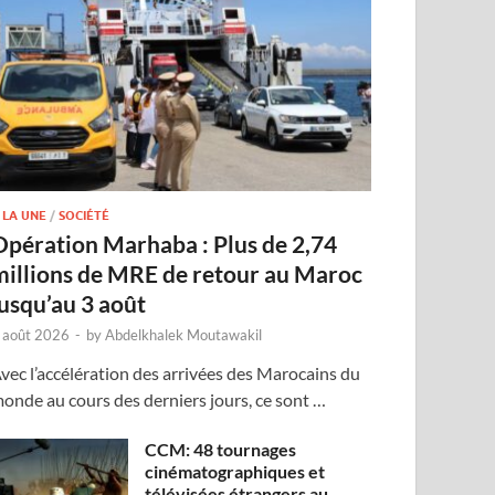
 LA UNE
/
SOCIÉTÉ
Opération Marhaba : Plus de 2,74
millions de MRE de retour au Maroc
jusqu’au 3 août
 août 2026
-
by
Abdelkhalek Moutawakil
vec l’accélération des arrivées des Marocains du
onde au cours des derniers jours, ce sont …
CCM: 48 tournages
cinématographiques et
télévisées étrangers au