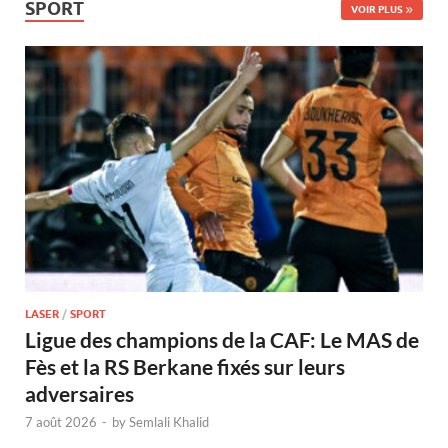
SPORT
VOIR PLUS
LASER
/
SPORT
Ligue des champions de la CAF: Le MAS de
Fès et la RS Berkane fixés sur leurs
adversaires
7 août 2026
-
by
Semlali Khalid