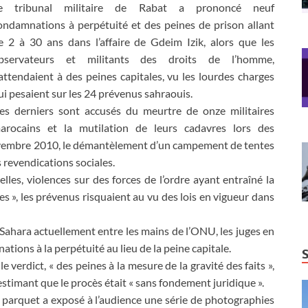
e tribunal militaire de Rabat a prononcé neuf
ondamnations à perpétuité et des peines de prison allant
e 2 à 30 ans dans l’affaire de Gdeim Izik, alors que les
bservateurs et militants des droits de l’homme,
’attendaient à des peines capitales, vu les lourdes charges
ui pesaient sur les 24 prévenus sahraouis.
es derniers sont accusés du meurtre de onze militaires
arocains et la mutilation de leurs cadavres lors des
vembre 2010, le démantèlement d’un campement de tentes
 revendications sociales.
lles, violences sur des forces de l’ordre ayant entraîné la
s », les prévenus risquaient au vu des lois en vigueur dans
u Sahara actuellement entre les mains de l’ONU, les juges en
tions à la perpétuité au lieu de la peine capitale.
 verdict, « des peines à la mesure de la gravité des faits »,
estimant que le procès était « sans fondement juridique ».
 le parquet a exposé à l’audience une série de photographies