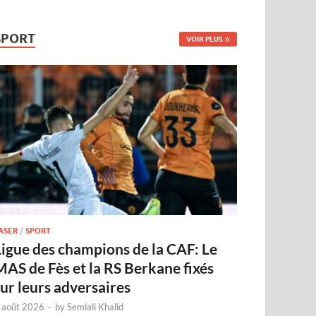
SPORT
VOIR PLUS
ASER
/
SPORT
Ligue des champions de la CAF: Le
MAS de Fès et la RS Berkane fixés
sur leurs adversaires
 août 2026
-
by
Semlali Khalid