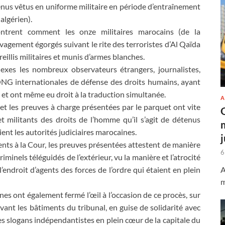
nus vêtus en uniforme militaire en période d’entraînement
algérien).
ntrent comment les onze militaires marocains (de la
uvagement égorgés suivant le rite des terroristes d’Al Qaïda
eillis militaires et munis d’armes blanches.
exes les nombreux observateurs étrangers, journalistes,
ONG internationales de défense des droits humains, ayant
e et ont même eu droit à la traduction simultanée.
A
 et les preuves à charge présentées par le parquet ont vite
 militants des droits de l’homme qu’il s’agit de détenus
ent les autorités judiciaires marocaines.
ents à la Cour, les preuves présentées attestent de manière
6
riminels téléguidés de l’extérieur, vu la manière et l’atrocité
A
l’endroit d’agents des forces de l’ordre qui étaient en plein
m
nes ont également fermé l’œil à l’occasion de ce procès, sur
vant les bâtiments du tribunal, en guise de solidarité avec
es slogans indépendantistes en plein cœur de la capitale du