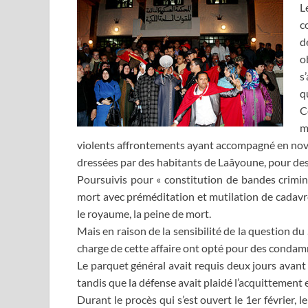
L
c
d
o
s
q
C
m
violents affrontements ayant accompagné en no
dressées par des habitants de Laâyoune, pour des
Poursuivis pour « constitution de bandes crimine
mort avec préméditation et mutilation de cadavre
le royaume, la peine de mort.
Mais en raison de la sensibilité de la question d
charge de cette affaire ont opté pour des condamna
Le parquet général avait requis deux jours avant le
tandis que la défense avait plaidé l’acquittement 
Durant le procès qui s’est ouvert le 1er février,