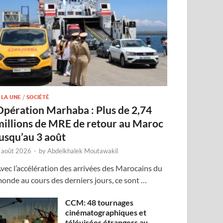
 LA UNE
/
SOCIÉTÉ
Opération Marhaba : Plus de 2,74
millions de MRE de retour au Maroc
jusqu’au 3 août
 août 2026
-
by
Abdelkhalek Moutawakil
vec l’accélération des arrivées des Marocains du
onde au cours des derniers jours, ce sont …
CCM: 48 tournages
cinématographiques et
télévisées étrangers au