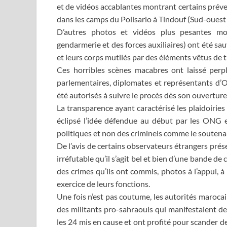
et de vidéos accablantes montrant certains préve
dans les camps du Polisario à Tindouf (Sud-ouest 
D’autres photos et vidéos plus pesantes mo
gendarmerie et des forces auxiliaires) ont été sa
et leurs corps mutilés par des éléments vêtus de tr
Ces horribles scènes macabres ont laissé perpl
parlementaires, diplomates et représentants d’
été autorisés à suivre le procès dès son ouvertur
La transparence ayant caractérisé les plaidoiries
éclipsé l’idée défendue au début par les ONG et
politiques et non des criminels comme le soutenai
De l’avis de certains observateurs étrangers prés
irréfutable qu’il s’agit bel et bien d’une bande de c
des crimes qu’ils ont commis, photos à l’appui, à 
exercice de leurs fonctions.
Une fois n’est pas coutume, les autorités marocai
des militants pro-sahraouis qui manifestaient de
les 24 mis en cause et ont profité pour scander d