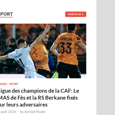
SPORT
VOIR PLUS
ASER
/
SPORT
Ligue des champions de la CAF: Le
MAS de Fès et la RS Berkane fixés
sur leurs adversaires
 août 2026
-
by
Semlali Khalid