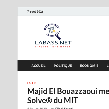
7 août 2026
Labas
L’autre info Maro
ACCUEIL
POLITIQUE
ECONOMIE
L
LASER
Majid El Bouazzaoui m
Solve® du MIT
8 juillet 2020
-
by
Kilani Souad