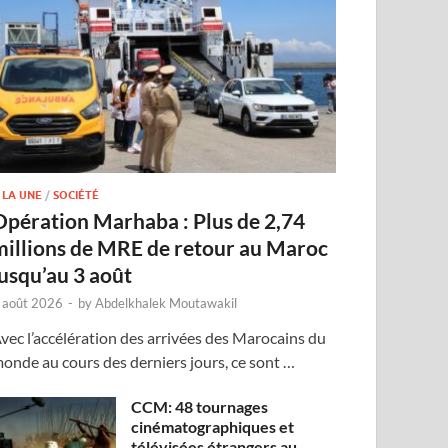
 LA UNE
/
SOCIÉTÉ
Opération Marhaba : Plus de 2,74
millions de MRE de retour au Maroc
jusqu’au 3 août
 août 2026
-
by
Abdelkhalek Moutawakil
vec l’accélération des arrivées des Marocains du
onde au cours des derniers jours, ce sont …
CCM: 48 tournages
cinématographiques et
télévisées étrangers au