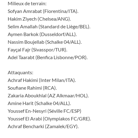
Milieux de terrain:
Sofyan Amrabat (Fiorentina/ITA).
Hakim Ziyech (Chelsea/ANG).
Selim Amallah (Standard de Liège/BEL).
Aymen Barkok (Dusseldorf/ALL).
Nassim Boujellab (Schalke 04/ALL).
Fayçal Fajr (Sivasspor/TUR).
Adel Taarabt (Benfica Lisbonne/POR).
Attaquants:
Achraf Hakimi (Inter Milan/ITA).
Soufiane Rahimi (RCA).
Zakaria Aboukhlal (AZ Alkmaar/HOL).
Amine Harit (Schalke 04/ALL).
Youssef En-Nesyri (Séville FC/ESP)
Youssef El Arabi (Olympiakos FC/GRE).
Achraf Bencharki (Zamalek/EGY).