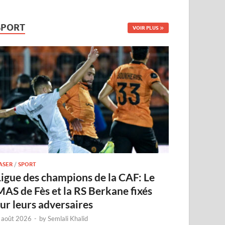
SPORT
VOIR PLUS
ASER
/
SPORT
Ligue des champions de la CAF: Le
MAS de Fès et la RS Berkane fixés
sur leurs adversaires
 août 2026
-
by
Semlali Khalid