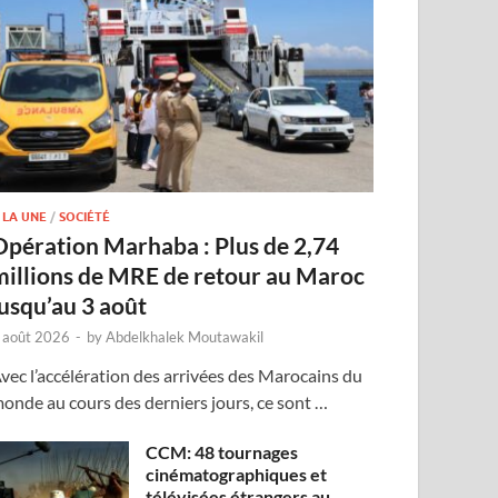
 LA UNE
/
SOCIÉTÉ
Opération Marhaba : Plus de 2,74
millions de MRE de retour au Maroc
jusqu’au 3 août
 août 2026
-
by
Abdelkhalek Moutawakil
vec l’accélération des arrivées des Marocains du
onde au cours des derniers jours, ce sont …
CCM: 48 tournages
cinématographiques et
télévisées étrangers au