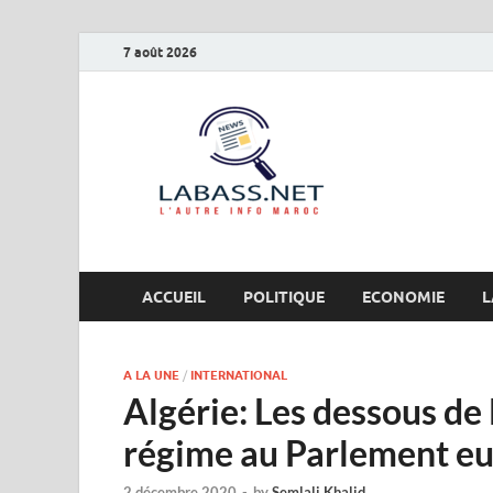
7 août 2026
Labas
L’autre info Maro
ACCUEIL
POLITIQUE
ECONOMIE
L
A LA UNE
/
INTERNATIONAL
Algérie: Les dessous de 
régime au Parlement e
2 décembre 2020
-
by
Semlali Khalid