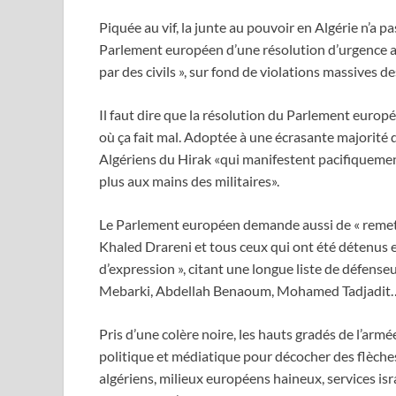
Piquée au vif, la junte au pouvoir en Algérie n’a p
Parlement européen d’une résolution d’urgence app
par des civils », sur fond de violations massives d
Il faut dire que la résolution du Parlement europé
où ça fait mal. Adoptée à une écrasante majorité 
Algériens du Hirak «qui manifestent pacifiquemen
plus aux mains des militaires».
Le Parlement européen demande aussi de « remet
Khaled Drareni et tous ceux qui ont été détenus et
d’expression », citant une longue liste de défens
Mebarki, Abdellah Benaoum, Mohamed Tadjadit
Pris d’une colère noire, les hauts gradés de l’arm
politique et médiatique pour décocher des flèches
algériens, milieux européens haineux, services i