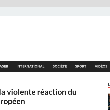
s.net
c
ASER
INTERNATIONAL
SOCIÉTÉ
SPORT
VIDÉOS
la violente réaction du
uropéen