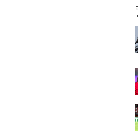
L
É
p