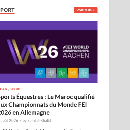
SPORT
VOIR PLUS
ASER
/
SPORT
Sports Équestres : Le Maroc qualifié
aux Championnats du Monde FEI
2026 en Allemagne
 août 2026
-
by
Semlali Khalid