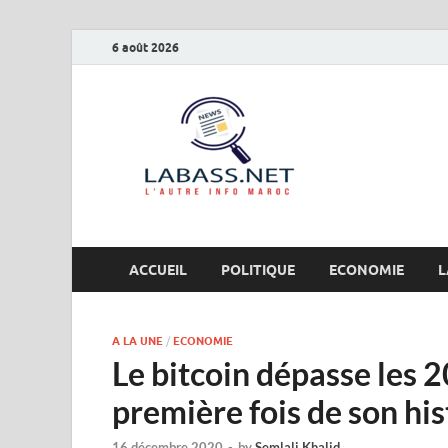
6 août 2026
Labas
L’autre info Maro
ACCUEIL
POLITIQUE
ECONOMIE
L
A LA UNE
/
ECONOMIE
Le bitcoin dépasse les 2
première fois de son his
16 décembre 2020
-
by
Semlali Khalid