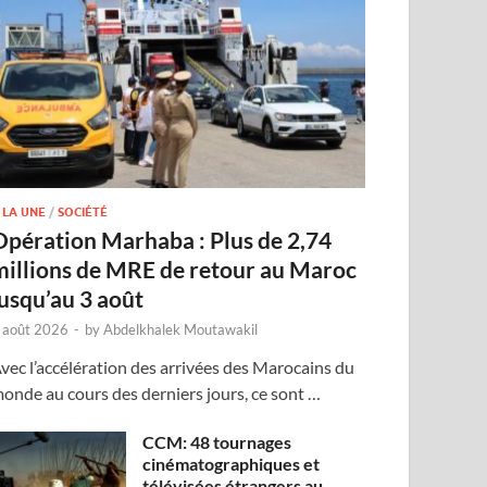
 LA UNE
/
SOCIÉTÉ
Opération Marhaba : Plus de 2,74
millions de MRE de retour au Maroc
jusqu’au 3 août
 août 2026
-
by
Abdelkhalek Moutawakil
vec l’accélération des arrivées des Marocains du
onde au cours des derniers jours, ce sont …
CCM: 48 tournages
cinématographiques et
télévisées étrangers au