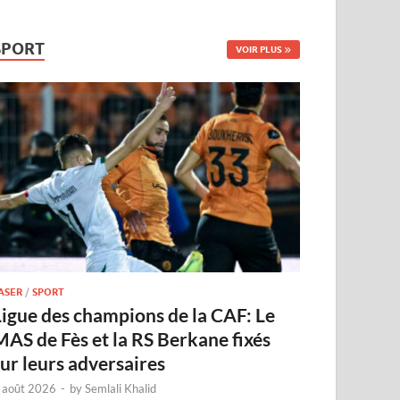
SPORT
VOIR PLUS
ASER
/
SPORT
Ligue des champions de la CAF: Le
MAS de Fès et la RS Berkane fixés
sur leurs adversaires
 août 2026
-
by
Semlali Khalid