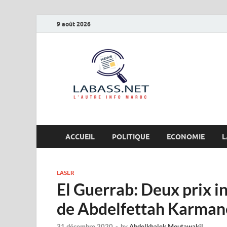
9 août 2026
Labas
L’autre info Maro
ACCUEIL
POLITIQUE
ECONOMIE
L
LASER
El Guerrab: Deux prix i
de Abdelfettah Karman
31 décembre 2020
-
by
Abdelkhalek Moutawakil