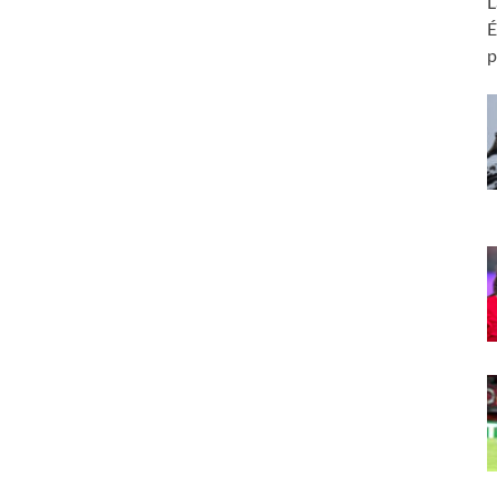
L
É
p