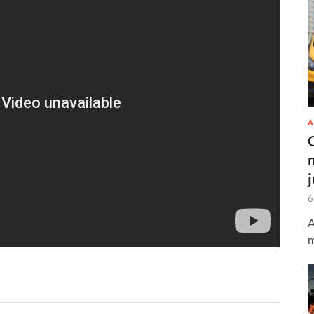
A
6
A
m