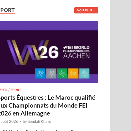
SPORT
VOIR PLUS
ASER
/
SPORT
Sports Équestres : Le Maroc qualifié
aux Championnats du Monde FEI
2026 en Allemagne
 août 2026
-
by
Semlali Khalid