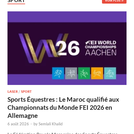
SPORT
VOIR PLUS
LASER
/
SPORT
Sports Équestres : Le Maroc qualifié aux
Championnats du Monde FEI 2026 en
Allemagne
6 août 2026
-
by
Semlali Khalid