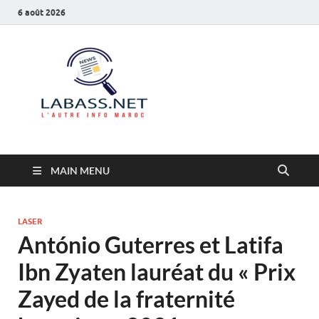
6 août 2026
Labass.net
L’autre info Maroc
MAIN MENU
LASER
António Guterres et Latifa
Ibn Zyaten lauréat du « Prix
Zayed de la fraternité