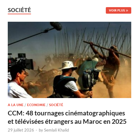
SOCIÉTÉ
VOIR PLUS
A LA UNE
/
ECONOMIE
/
SOCIÉTÉ
CCM: 48 tournages cinématographiques
et télévisées étrangers au Maroc en 2025
29 juillet 2026
-
by
Semlali Khalid