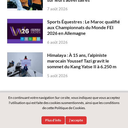
7 août 2026
Sports Équestres : Le Maroc qualifié
aux Championnats du Monde FEI
2026 en Allemagne
6 août 2026
Himalaya : À 15 ans, l’alpiniste
marocain Youssef Tazi gravit le
sommet du Kang Yatse II à 6.250 m
5 août 2026
En continuant votre navigation Sur ce site, vous indiquez que vous acceptez
l'utilisation qui est faite des cookies susmentionnés, ainsi que les conditions
de cette Politique de Cookies.
Copyright © 2026
Labass.net
.
Plus d'info
j'accepte
Powered by
WordPress
and
HitMag
.