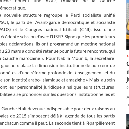
auche nouent une AGD, l’Alliance de la Gauche
émocratique.
a nouvelle structure regroupe le Parti socialiste unifié
PSU), le parti de l’Avant-garde démocratique et socialiste
PADS) et le Congrès national Ittihadi (CNI), issu d’une
récédente scission d’avec l’USFP. Signe que les promoteurs
mples déclarations, ils ont programmé un meeting national
 23 mars a donc été retenue pour la future rencontre, qui
A
 la Gauche marocaine ». Pour Nabila Mounib, la secrétaire
 gauche « place la dimension institutionnelle au cœur de
et honnêtes, d’une réforme profonde de l’enseignement et du
de son identité arabo-islamique et amazighe ». Mais au sein
eront leur personnalité juridique ainsi que leurs structures
6
bilitée à se prononcer sur les questions institutionnelles et
A
m
 la Gauche était devenue indispensable pour deux raisons au
pales de 2015 s’imposent déjà à l’agenda de tous les partis
rer chacun comme il peut. La seconde tient à l’éparpillement