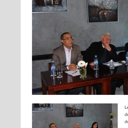
L
d
d