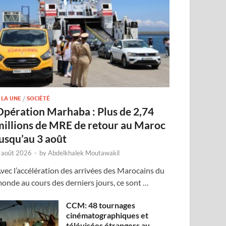
 LA UNE
/
SOCIÉTÉ
Opération Marhaba : Plus de 2,74
millions de MRE de retour au Maroc
jusqu’au 3 août
 août 2026
-
by
Abdelkhalek Moutawakil
vec l’accélération des arrivées des Marocains du
onde au cours des derniers jours, ce sont …
CCM: 48 tournages
cinématographiques et
télévisées étrangers au