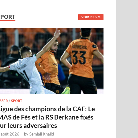
SPORT
VOIR PLUS
ASER
/
SPORT
Ligue des champions de la CAF: Le
MAS de Fès et la RS Berkane fixés
sur leurs adversaires
 août 2026
-
by
Semlali Khalid