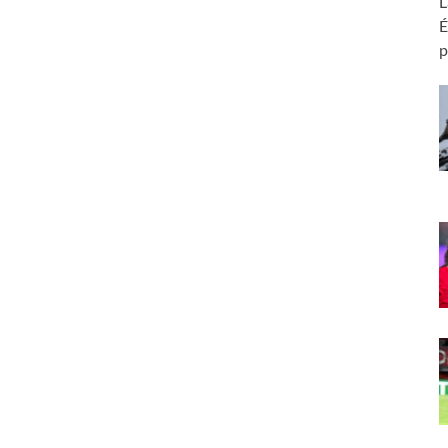
L
É
p