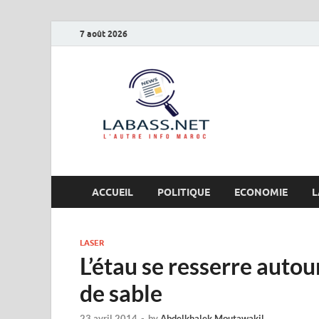
7 août 2026
Labas
L’autre info Maro
ACCUEIL
POLITIQUE
ECONOMIE
L
LASER
L’étau se resserre autou
de sable
23 avril 2014
-
by
Abdelkhalek Moutawakil