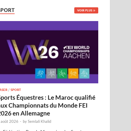
SPORT
VOIR PLUS
ASER
/
SPORT
Sports Équestres : Le Maroc qualifié
aux Championnats du Monde FEI
2026 en Allemagne
 août 2026
-
by
Semlali Khalid