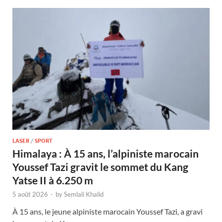
LASER
/
SPORT
Himalaya : À 15 ans, l’alpiniste marocain
Youssef Tazi gravit le sommet du Kang
Yatse II à 6.250 m
5 août 2026
-
by
Semlali Khalid
À 15 ans, le jeune alpiniste marocain Youssef Tazi, a gravi