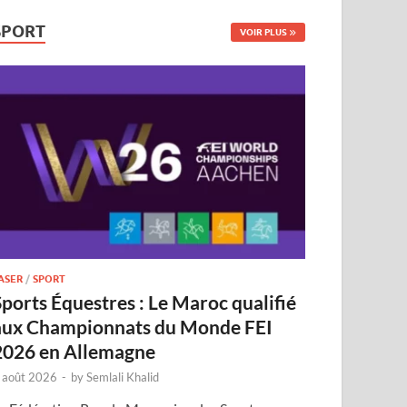
SPORT
VOIR PLUS
ASER
/
SPORT
Sports Équestres : Le Maroc qualifié
aux Championnats du Monde FEI
2026 en Allemagne
 août 2026
-
by
Semlali Khalid