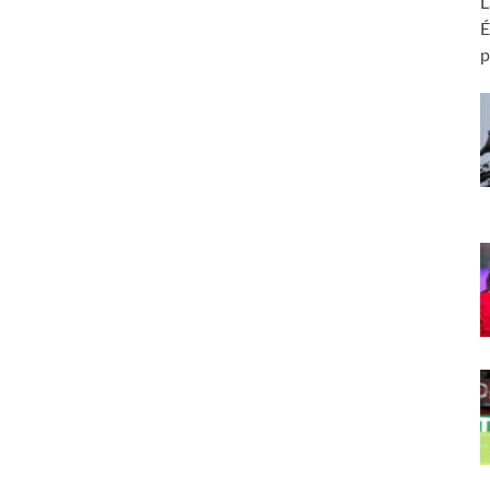
L
É
p