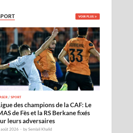
SPORT
VOIR PLUS
ASER
/
SPORT
Ligue des champions de la CAF: Le
MAS de Fès et la RS Berkane fixés
sur leurs adversaires
 août 2026
-
by
Semlali Khalid