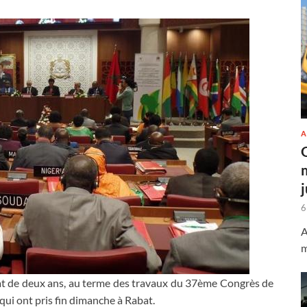
A
6
A
m
dat de deux ans, au terme des travaux du 37ème Congrès de
 qui ont pris fin dimanche à Rabat.