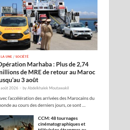
 LA UNE
/
SOCIÉTÉ
Opération Marhaba : Plus de 2,74
millions de MRE de retour au Maroc
jusqu’au 3 août
 août 2026
-
by
Abdelkhalek Moutawakil
vec l’accélération des arrivées des Marocains du
onde au cours des derniers jours, ce sont …
CCM: 48 tournages
cinématographiques et
télévisées étrangers au