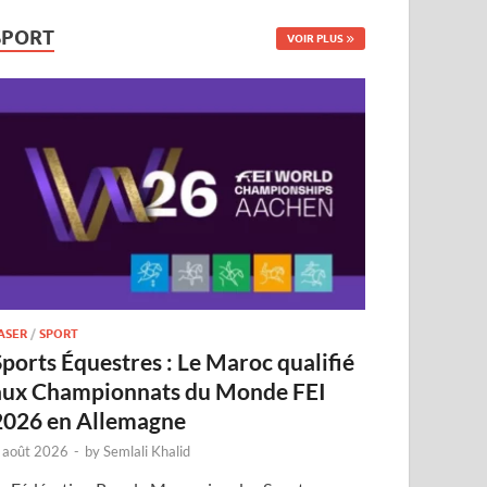
SPORT
VOIR PLUS
ASER
/
SPORT
Sports Équestres : Le Maroc qualifié
aux Championnats du Monde FEI
2026 en Allemagne
 août 2026
-
by
Semlali Khalid