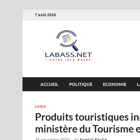
7 août 2026
Labas
L’autre info Maro
ACCUEIL
POLITIQUE
ECONOMIE
L
LASER
Produits touristiques i
ministère du Tourisme 
25 novembre 2022
-
by
Semlali Khalid