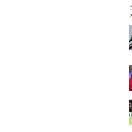
L
É
p