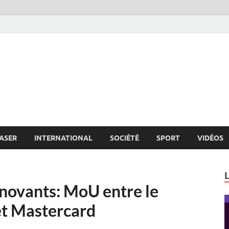
s.net
c
ASER
INTERNATIONAL
SOCIÉTÉ
SPORT
VIDÉOS
nnovants: MoU entre le
et Mastercard