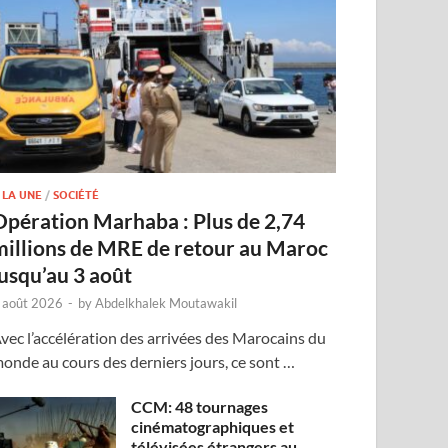
 LA UNE
/
SOCIÉTÉ
Opération Marhaba : Plus de 2,74
millions de MRE de retour au Maroc
jusqu’au 3 août
 août 2026
-
by
Abdelkhalek Moutawakil
vec l’accélération des arrivées des Marocains du
onde au cours des derniers jours, ce sont …
CCM: 48 tournages
cinématographiques et
télévisées étrangers au