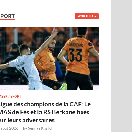
SPORT
VOIR PLUS
ASER
/
SPORT
Ligue des champions de la CAF: Le
MAS de Fès et la RS Berkane fixés
sur leurs adversaires
 août 2026
-
by
Semlali Khalid