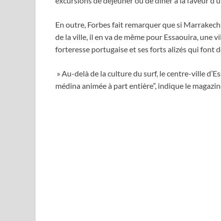
excursions de déjeuner ou de dîner à la faveur d’un
En outre, Forbes fait remarquer que si Marrakech
de la ville, il en va de même pour Essaouira, une v
forteresse portugaise et ses forts alizés qui font d
» Au-delà de la culture du surf, le centre-ville d’
médina animée à part entière”, indique le magazin