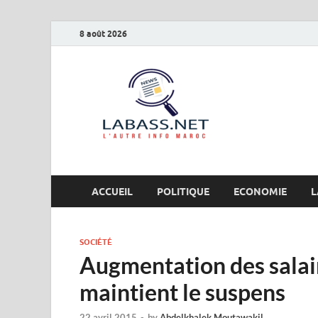
8 août 2026
Labas
L’autre info Maro
ACCUEIL
POLITIQUE
ECONOMIE
L
SOCIÉTÉ
Augmentation des salai
maintient le suspens
22 avril 2015
-
by
Abdelkhalek Moutawakil