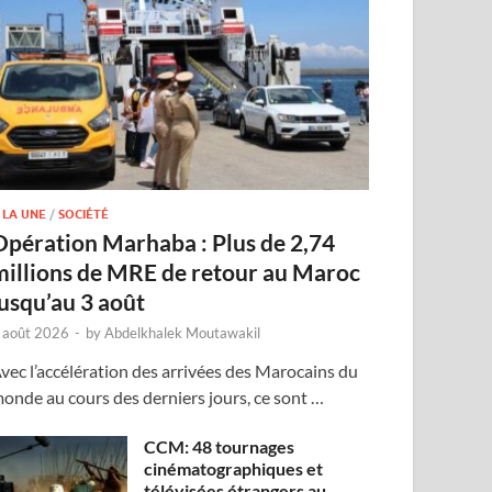
 LA UNE
/
SOCIÉTÉ
Opération Marhaba : Plus de 2,74
millions de MRE de retour au Maroc
jusqu’au 3 août
 août 2026
-
by
Abdelkhalek Moutawakil
vec l’accélération des arrivées des Marocains du
onde au cours des derniers jours, ce sont …
CCM: 48 tournages
cinématographiques et
télévisées étrangers au