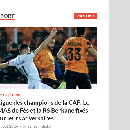
SPORT
VOIR PLUS
ASER
/
SPORT
Ligue des champions de la CAF: Le
MAS de Fès et la RS Berkane fixés
sur leurs adversaires
 août 2026
-
by
Semlali Khalid