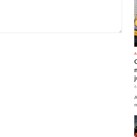
A
6
A
m