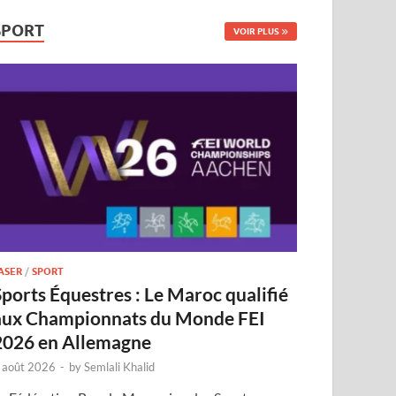
SPORT
VOIR PLUS
ASER
/
SPORT
Sports Équestres : Le Maroc qualifié
aux Championnats du Monde FEI
2026 en Allemagne
 août 2026
-
by
Semlali Khalid