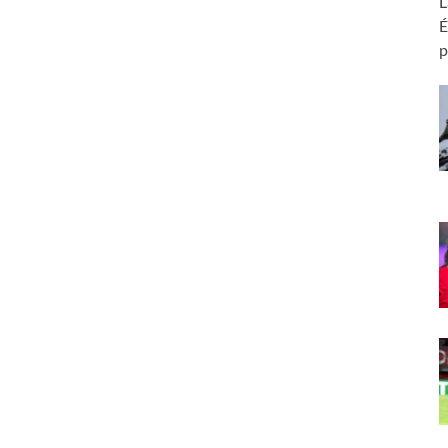
L
É
p