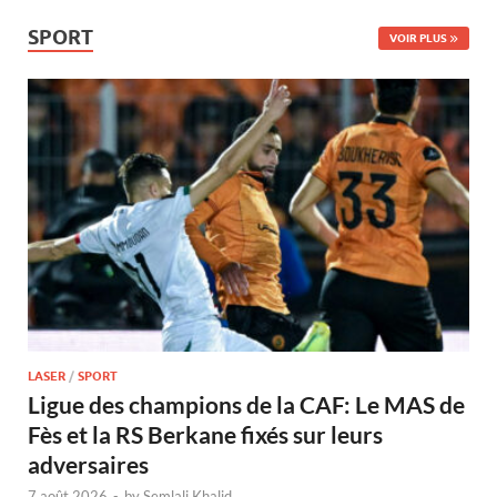
SPORT
VOIR PLUS
LASER
/
SPORT
Ligue des champions de la CAF: Le MAS de
Fès et la RS Berkane fixés sur leurs
adversaires
7 août 2026
-
by
Semlali Khalid