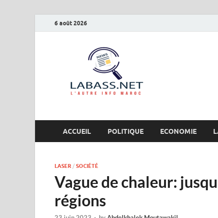
6 août 2026
Labas
L’autre info Maro
ACCUEIL
POLITIQUE
ECONOMIE
L
LASER
/
SOCIÉTÉ
Vague de chaleur: jusqu
régions
23 juin 2023
-
by
Abdelkhalek Moutawakil