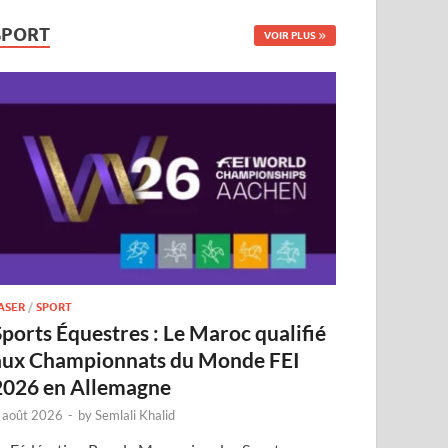
SPORT
VOIR PLUS
ASER
/
SPORT
Sports Équestres : Le Maroc qualifié
aux Championnats du Monde FEI
2026 en Allemagne
 août 2026
-
by
Semlali Khalid