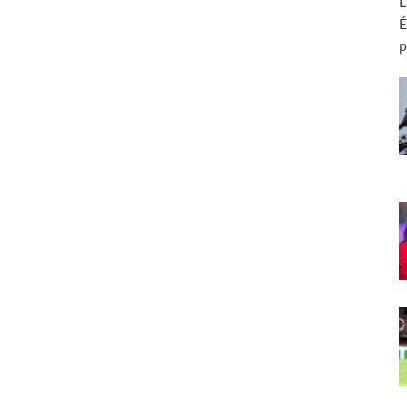
L
É
p