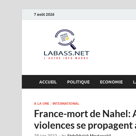
7 août 2026
Labas
L’autre info Maro
ACCUEIL
POLITIQUE
ECONOMIE
L
A LA UNE
/
INTERNATIONAL
France-mort de Nahel: 
violences se propagent à
29 juin 2023
-
by
Abdelkhalek Moutawakil