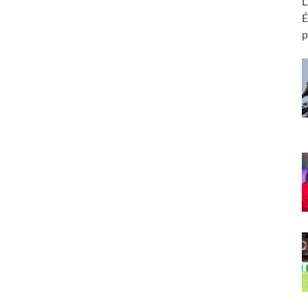
L
É
p