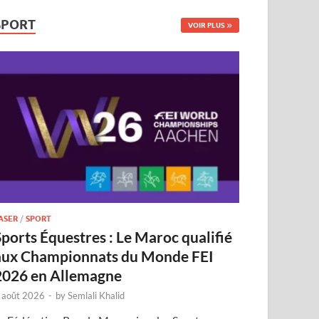
SPORT
VOIR PLUS
ASER
/
SPORT
Sports Équestres : Le Maroc qualifié
aux Championnats du Monde FEI
2026 en Allemagne
 août 2026
-
by
Semlali Khalid