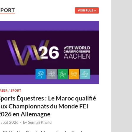
SPORT
VOIR PLUS
ASER
/
SPORT
Sports Équestres : Le Maroc qualifié
aux Championnats du Monde FEI
2026 en Allemagne
 août 2026
-
by
Semlali Khalid