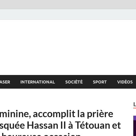
s.net
c
ASER
INTERNATIONAL
SOCIÉTÉ
SPORT
VIDÉOS
inine, accomplit la prière
osquée Hassan II à Tétouan et