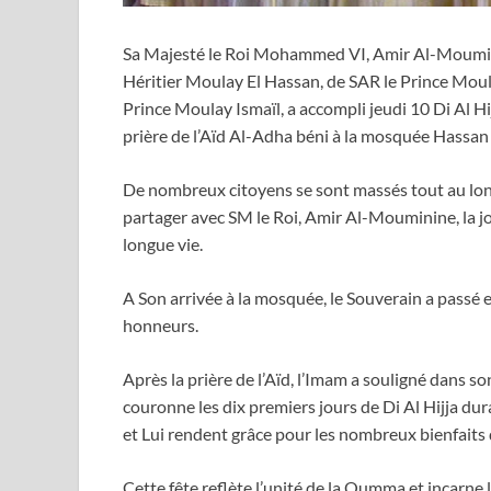
Sa Majesté le Roi Mohammed VI, Amir Al-Moumini
Héritier Moulay El Hassan, de SAR le Prince Moul
Prince Moulay Ismaïl, a accompli jeudi 10 Di Al Hi
prière de l’Aïd Al-Adha béni à la mosquée Hassan 
De nombreux citoyens se sont massés tout au long
partager avec SM le Roi, Amir Al-Mouminine, la jo
longue vie.
A Son arrivée à la mosquée, le Souverain a passé
honneurs.
Après la prière de l’Aïd, l’Imam a souligné dans so
couronne les dix premiers jours de Di Al Hijja du
et Lui rendent grâce pour les nombreux bienfaits do
Cette fête reflète l’unité de la Oumma et incarne 