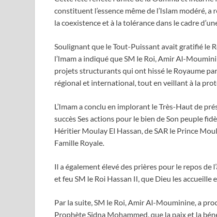
constituent l’essence même de l’Islam modéré, a r
la coexistence et à la tolérance dans le cadre d’une
Soulignant que le Tout-Puissant avait gratifié l
l’Imam a indiqué que SM le Roi, Amir Al-Mouminine
projets structurants qui ont hissé le Royaume pa
régional et international, tout en veillant à la prote
L’Imam a conclu en implorant le Très-Haut de pr
succès Ses actions pour le bien de Son peuple fid
Héritier Moulay El Hassan, de SAR le Prince Moul
Famille Royale.
Il a également élevé des prières pour le repos d
et feu SM le Roi Hassan II, que Dieu les accueille 
Par la suite, SM le Roi, Amir Al-Mouminine, a procé
Prophète Sidna Mohammed, que la paix et la bénéd