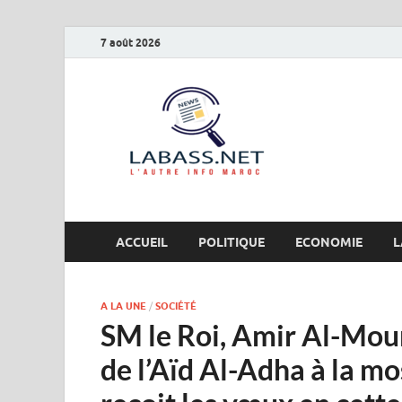
7 août 2026
Labas
L’autre info Maro
ACCUEIL
POLITIQUE
ECONOMIE
L
A LA UNE
/
SOCIÉTÉ
SM le Roi, Amir Al-Moum
de l’Aïd Al-Adha à la m