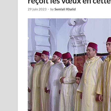
reçoit les vœux en cett
29 juin 2023
-
by
Semlali Khalid