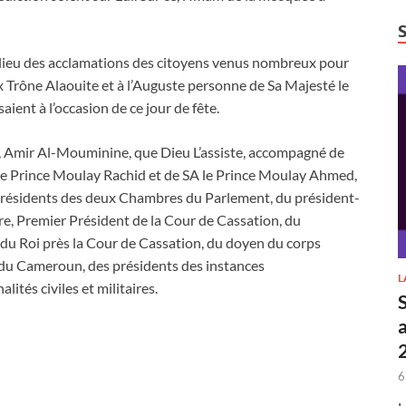
 milieu des acclamations des citoyens venus nombreux pour
x Trône Alaouite et à l’Auguste personne de Sa Majesté le
ient à l’occasion de ce jour de fête.
, Amir Al-Mouminine, que Dieu L’assiste, accompagné de
 le Prince Moulay Rachid et de SA le Prince Moulay Ahmed,
présidents des deux Chambres du Parlement, du président-
re, Premier Président de la Cour de Cassation, du
 du Roi près la Cour de Cassation, du doyen du corps
u Cameroun, des présidents des instances
L
ités civiles et militaires.
6