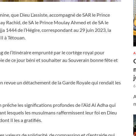
ne, que Dieu L’assiste, accompagné de SAR le Prince
ay Rachid, de SA le Prince Moulay Ahmed et de SA le
jja 1444 de l’Hégire, correspondant au 29 juin 2023, la
II à Tétouan.
 de l’itinéraire emprunté par le cortège royal pour
A
ie de ce jour béni et souhaiter au Souverain bonne fête et
 en revue un détachement de la Garde Royale qui rendait les
6
A
m
n prêche les significations profondes de l’Aïd Al Adha qui
rant lesquels les musulmans raffermissent leur foi en Dieu
nt Il les a gratifiés.
les valeurs de solidarité, de compassion et d’entraide qui