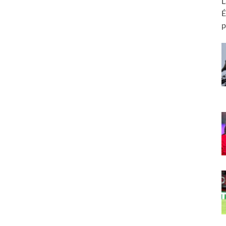
L
É
p