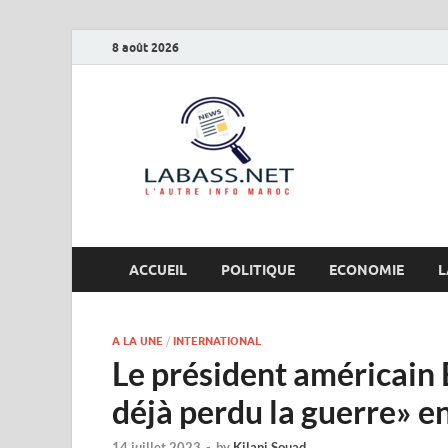
8 août 2026
Labas
L’autre info Maro
ACCUEIL
POLITIQUE
ECONOMIE
L
A LA UNE
/
INTERNATIONAL
Le président américain
déjà perdu la guerre» e
14 juillet 2023
-
by
Kilani Souad