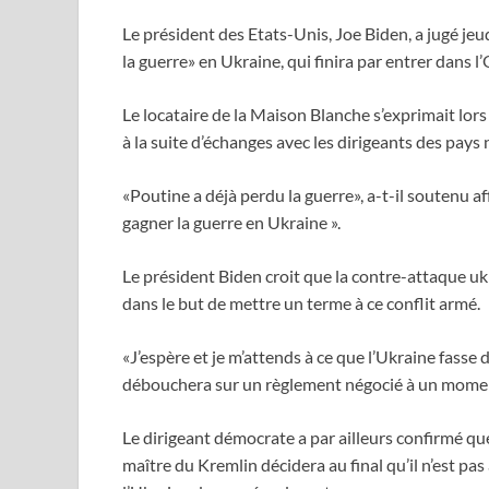
Le président des Etats-Unis, Joe Biden, a jugé jeu
la guerre» en Ukraine, qui finira par entrer dans l
Le locataire de la Maison Blanche s’exprimait lors 
à la suite d’échanges avec les dirigeants des pays
«Poutine a déjà perdu la guerre», a-t-il soutenu 
gagner la guerre en Ukraine ».
Le président Biden croit que la contre-attaque uk
dans le but de mettre un terme à ce conflit armé.
«J’espère et je m’attends à ce que l’Ukraine fasse 
débouchera sur un règlement négocié à un moment 
Le dirigeant démocrate a par ailleurs confirmé que
maître du Kremlin décidera au final qu’il n’est p