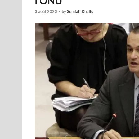
l’ONU
3 août 2023
-
by
Semlali Khalid