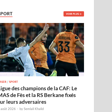
SPORT
VOIR PLUS
ASER
/
SPORT
Ligue des champions de la CAF: Le
MAS de Fès et la RS Berkane fixés
sur leurs adversaires
 août 2026
-
by
Semlali Khalid