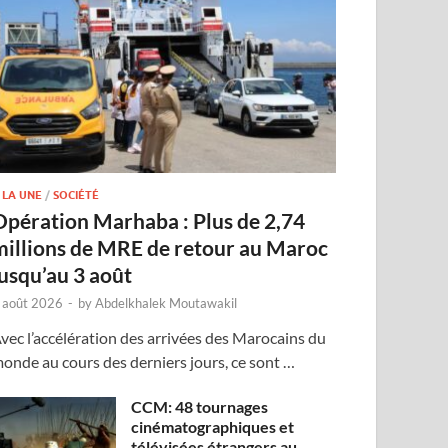
 LA UNE
/
SOCIÉTÉ
Opération Marhaba : Plus de 2,74
millions de MRE de retour au Maroc
jusqu’au 3 août
 août 2026
-
by
Abdelkhalek Moutawakil
vec l’accélération des arrivées des Marocains du
onde au cours des derniers jours, ce sont …
CCM: 48 tournages
cinématographiques et
télévisées étrangers au