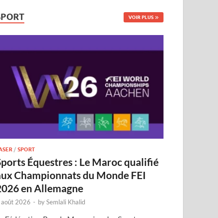
SPORT
VOIR PLUS
ASER
/
SPORT
Sports Équestres : Le Maroc qualifié
aux Championnats du Monde FEI
2026 en Allemagne
 août 2026
-
by
Semlali Khalid