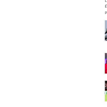
L
É
p