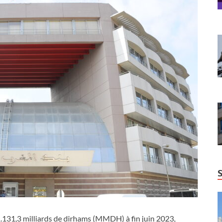
1.131,3 milliards de dirhams (MMDH) à fin juin 2023,