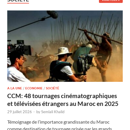
A LA UNE
/
ECONOMIE
/
SOCIÉTÉ
CCM: 48 tournages cinématographiques
et télévisées étrangers au Maroc en 2025
29 juillet 2026
-
by
Semlali Khalid
Témoignage de l’importance grandissante du Maroc
comme destination de tournage prisée par les grands