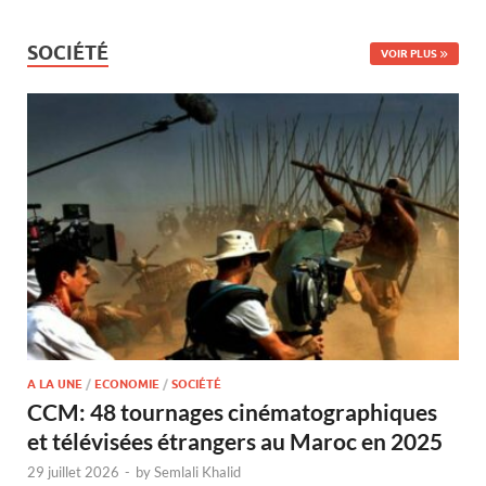
SOCIÉTÉ
VOIR PLUS
A LA UNE
/
ECONOMIE
/
SOCIÉTÉ
CCM: 48 tournages cinématographiques
et télévisées étrangers au Maroc en 2025
29 juillet 2026
-
by
Semlali Khalid