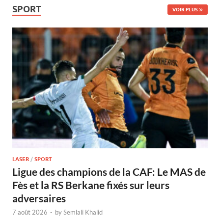
SPORT
VOIR PLUS
LASER
/
SPORT
Ligue des champions de la CAF: Le MAS de
Fès et la RS Berkane fixés sur leurs
adversaires
7 août 2026
-
by
Semlali Khalid