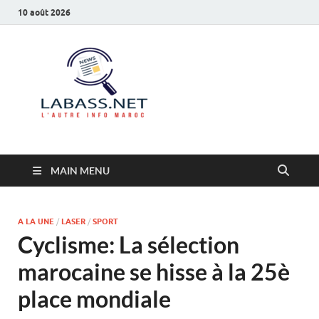
10 août 2026
Labass.net
L’autre info Maroc
MAIN MENU
A LA UNE
/
LASER
/
SPORT
Cyclisme: La sélection
marocaine se hisse à la 25è
place mondiale