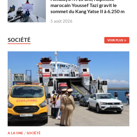
marocain Youssef Tazi gravit le
sommet du Kang Yatse II à 6.250 m
5 août 2026
SOCIÉTÉ
VOIR PLUS
A LA UNE
/
SOCIÉTÉ