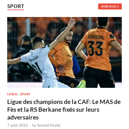
SPORT
VOIR PLUS
LASER
/
SPORT
Ligue des champions de la CAF: Le MAS de
Fès et la RS Berkane fixés sur leurs
adversaires
7 août 2026
-
by
Semlali Khalid