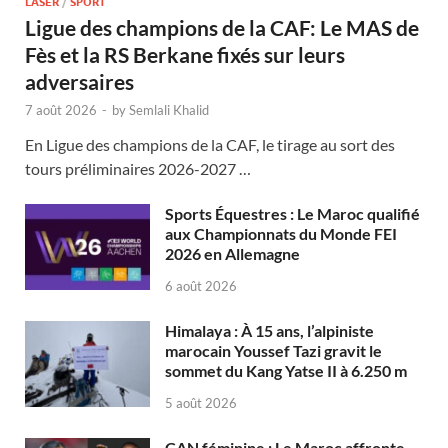
LASER
/
SPORT
Ligue des champions de la CAF: Le MAS de
Fès et la RS Berkane fixés sur leurs
adversaires
7 août 2026
-
by
Semlali Khalid
En Ligue des champions de la CAF, le tirage au sort des
tours préliminaires 2026-2027 …
Sports Équestres : Le Maroc qualifié
aux Championnats du Monde FEI
2026 en Allemagne
6 août 2026
Himalaya : À 15 ans, l’alpiniste
marocain Youssef Tazi gravit le
sommet du Kang Yatse II à 6.250 m
5 août 2026
CAN féminine : Le Maroc affronte