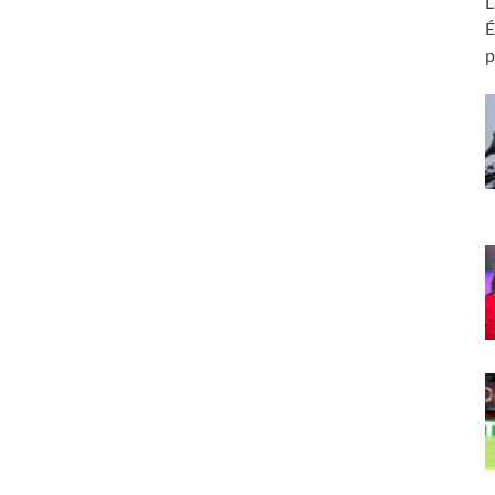
L
É
p