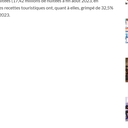
tées (17,42 millions de nuitées à fin août 2023, en
es recettes touristiques ont, quant à elles, grimpé de 32,5%
2023.