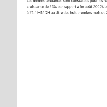
Les mêmes tendances sont constatées pour les nui
croissance de 53% par rapport à fin août 2022). L
à 71,4 MMDH au titre des huit premiers mois de 