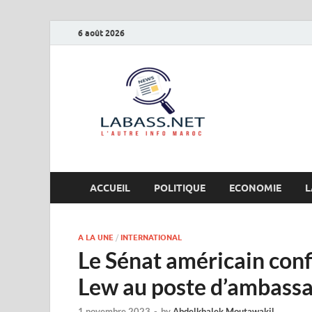
6 août 2026
Labas
L’autre info Maro
ACCUEIL
POLITIQUE
ECONOMIE
L
A LA UNE
/
INTERNATIONAL
Le Sénat américain conf
Lew au poste d’ambassa
1 novembre 2023
-
by
Abdelkhalek Moutawakil