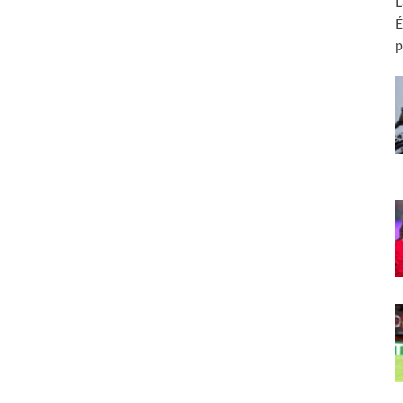
L
É
p