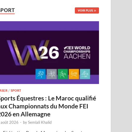
SPORT
VOIR PLUS
ASER
/
SPORT
Sports Équestres : Le Maroc qualifié
aux Championnats du Monde FEI
2026 en Allemagne
 août 2026
-
by
Semlali Khalid