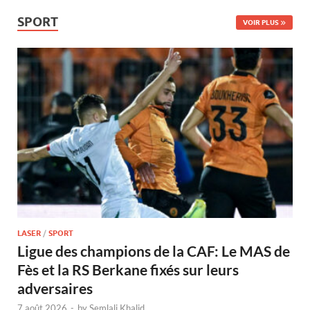
SPORT
VOIR PLUS
LASER
/
SPORT
Ligue des champions de la CAF: Le MAS de
Fès et la RS Berkane fixés sur leurs
adversaires
7 août 2026
-
by
Semlali Khalid