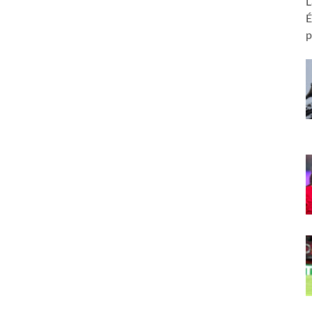
L
É
p