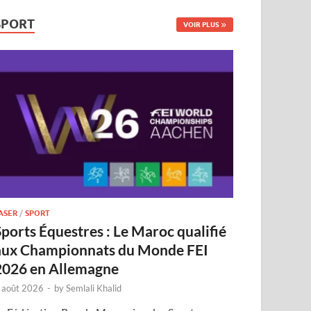
SPORT
VOIR PLUS
ASER
/
SPORT
Sports Équestres : Le Maroc qualifié
aux Championnats du Monde FEI
2026 en Allemagne
 août 2026
-
by
Semlali Khalid