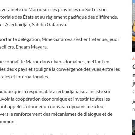
ouveraineté du Maroc sur ses provinces du Sud et son
itoriale des États et au règlement pacifique des différends,
de l’Azerbaïdjan, Sahiba Gafarova.
mportante délégation, Mme Gafarova s’est entretenue, jeudi
seillers, Enaam Mayara.
A
que connaît le Maroc dans divers domaines, mettant en
t les deux pays et souligné la convergence des vues entre les
ales et internationales.
ique que la responsable azerbaïdjanaise a insisté sur
6
uvoir la coopération économique et investir toutes les
A
 sont appelés à donner un nouveau dynamisme à leur
m
avers le renforcement des mécanismes de dialogue et de
 commun.