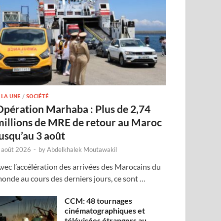
 LA UNE
/
SOCIÉTÉ
Opération Marhaba : Plus de 2,74
millions de MRE de retour au Maroc
jusqu’au 3 août
 août 2026
-
by
Abdelkhalek Moutawakil
vec l’accélération des arrivées des Marocains du
onde au cours des derniers jours, ce sont …
CCM: 48 tournages
cinématographiques et
télévisées étrangers au