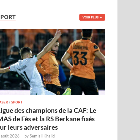
SPORT
VOIR PLUS
ASER
/
SPORT
Ligue des champions de la CAF: Le
MAS de Fès et la RS Berkane fixés
sur leurs adversaires
 août 2026
-
by
Semlali Khalid