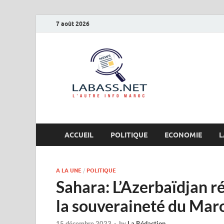
7 août 2026
Labas
L’autre info Maro
ACCUEIL
POLITIQUE
ECONOMIE
L
A LA UNE
/
POLITIQUE
Sahara: L’Azerbaïdjan ré
la souveraineté du Maro
15 décembre 2023
-
by
La Rédaction