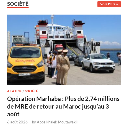
SOCIÉTÉ
VOIR PLUS
A LA UNE
/
SOCIÉTÉ
Opération Marhaba : Plus de 2,74 millions
de MRE de retour au Maroc jusqu’au 3
août
6 août 2026
-
by
Abdelkhalek Moutawakil