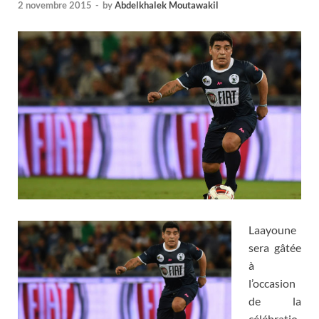
2 novembre 2015
-
by
Abdelkhalek Moutawakil
Laayoune
sera gâtée
à
l’occasion
de la
célébratio