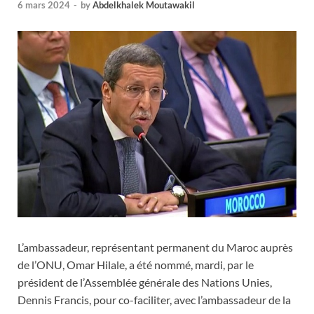
6 mars 2024
-
by
Abdelkhalek Moutawakil
L’ambassadeur, représentant permanent du Maroc auprès
de l’ONU, Omar Hilale, a été nommé, mardi, par le
président de l’Assemblée générale des Nations Unies,
Dennis Francis, pour co-faciliter, avec l’ambassadeur de la