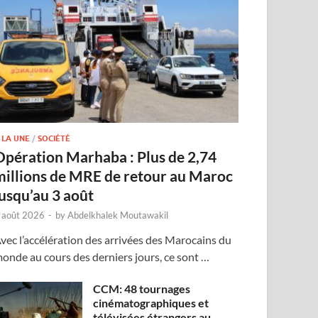
 LA UNE
/
SOCIÉTÉ
Opération Marhaba : Plus de 2,74
millions de MRE de retour au Maroc
jusqu’au 3 août
 août 2026
-
by
Abdelkhalek Moutawakil
vec l’accélération des arrivées des Marocains du
onde au cours des derniers jours, ce sont …
CCM: 48 tournages
cinématographiques et
télévisées étrangers au