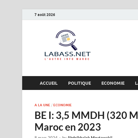
7 août 2026
Labas
L’autre info Maro
ACCUEIL
POLITIQUE
ECONOMIE
L
A LA UNE
/
ECONOMIE
BE I: 3,5 MMDH (320 M
Maroc en 2023
8 mars 2024
-
by
Abdelkhalek Moutawakil