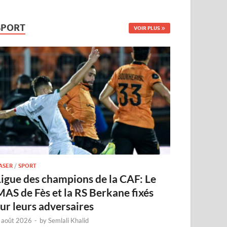
SPORT
VOIR PLUS
ASER
/
SPORT
Ligue des champions de la CAF: Le
MAS de Fès et la RS Berkane fixés
sur leurs adversaires
 août 2026
-
by
Semlali Khalid