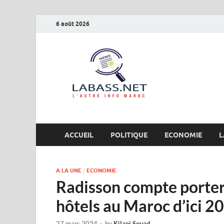
6 août 2026
Labas
L’autre info Maro
ACCUEIL
POLITIQUE
ECONOMIE
L
A LA UNE
/
ECONOMIE
Radisson compte porter
hôtels au Maroc d’ici 2
27 mars 2024
-
by
Kilani Souad