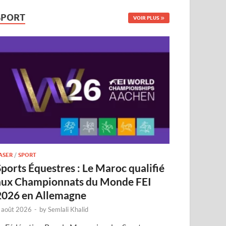
SPORT
VOIR PLUS
ASER
/
SPORT
Sports Équestres : Le Maroc qualifié
aux Championnats du Monde FEI
2026 en Allemagne
 août 2026
-
by
Semlali Khalid