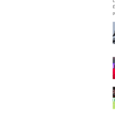
L
É
p