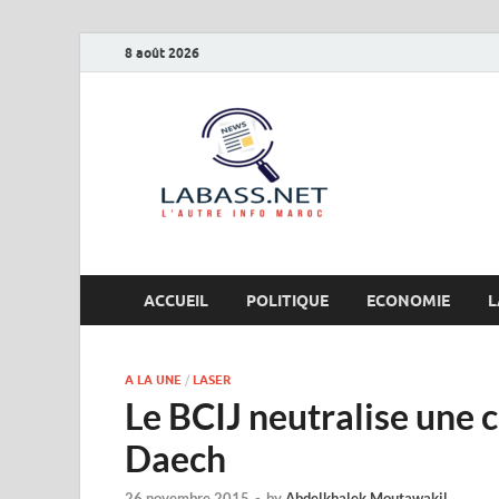
8 août 2026
Labas
L’autre info Maro
ACCUEIL
POLITIQUE
ECONOMIE
L
A LA UNE
/
LASER
Le BCIJ neutralise une c
Daech
26 novembre 2015
-
by
Abdelkhalek Moutawakil