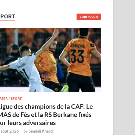
SPORT
VOIR PLUS
ASER
/
SPORT
Ligue des champions de la CAF: Le
MAS de Fès et la RS Berkane fixés
sur leurs adversaires
 août 2026
-
by
Semlali Khalid