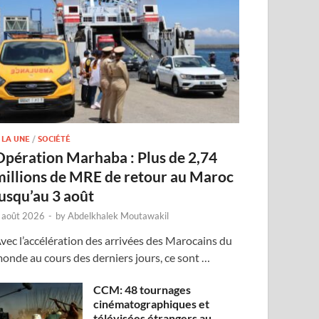
 LA UNE
/
SOCIÉTÉ
Opération Marhaba : Plus de 2,74
millions de MRE de retour au Maroc
jusqu’au 3 août
 août 2026
-
by
Abdelkhalek Moutawakil
vec l’accélération des arrivées des Marocains du
onde au cours des derniers jours, ce sont …
CCM: 48 tournages
cinématographiques et
télévisées étrangers au