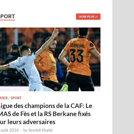
SPORT
VOIR PLUS
ASER
/
SPORT
Ligue des champions de la CAF: Le
MAS de Fès et la RS Berkane fixés
sur leurs adversaires
 août 2026
-
by
Semlali Khalid