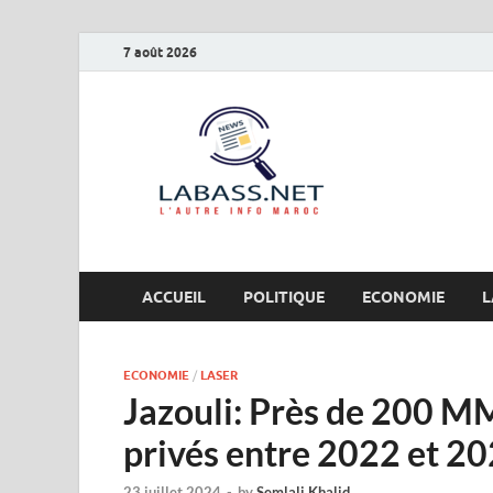
7 août 2026
Labas
L’autre info Maro
ACCUEIL
POLITIQUE
ECONOMIE
L
ECONOMIE
/
LASER
Jazouli: Près de 200 M
privés entre 2022 et 2
23 juillet 2024
-
by
Semlali Khalid