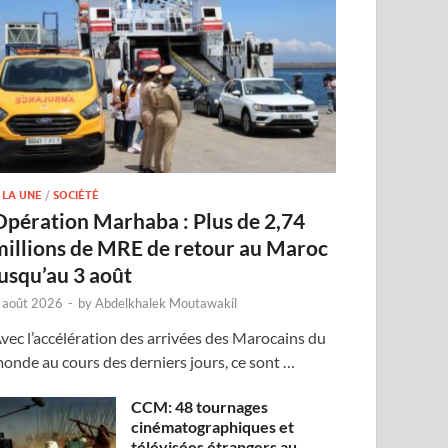
 LA UNE
/
SOCIÉTÉ
Opération Marhaba : Plus de 2,74
millions de MRE de retour au Maroc
jusqu’au 3 août
 août 2026
-
by
Abdelkhalek Moutawakil
vec l’accélération des arrivées des Marocains du
onde au cours des derniers jours, ce sont …
CCM: 48 tournages
cinématographiques et
télévisées étrangers au